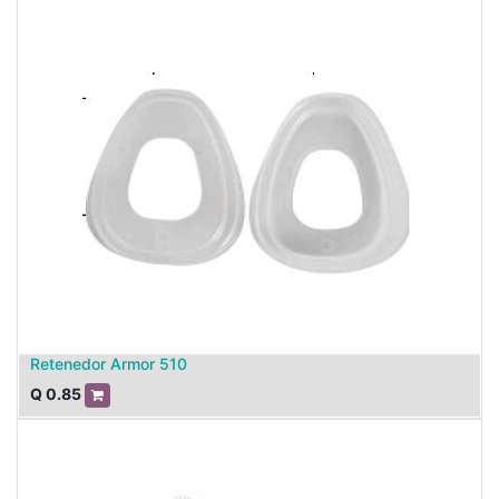
Retenedor Armor 510
Q
0.85