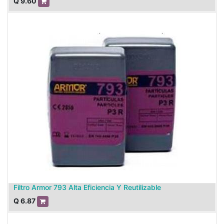
Q
9.60
Filtro Armor 793 Alta Eficiencia Y Reutilizable
Q
6.87