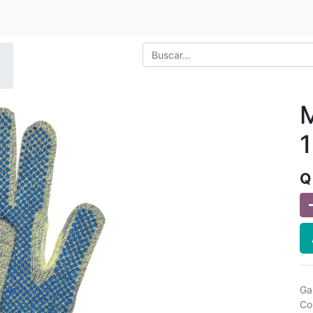
1
Ga
Co